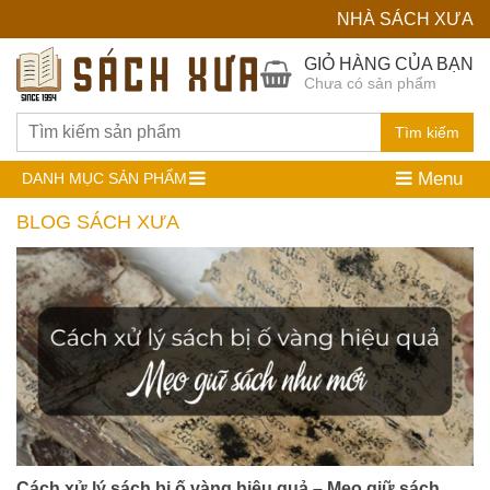
NHÀ SÁCH XƯA
Hệ
GIỎ HÀNG CỦA BẠN
Chưa có sản phẩm
Thống
Nhà
Tìm kiếm
Sách
Menu
DANH MỤC SẢN PHẨM
Cũ
BLOG SÁCH XƯA
Cách xử lý sách bị ố vàng hiệu quả – Mẹo giữ sách