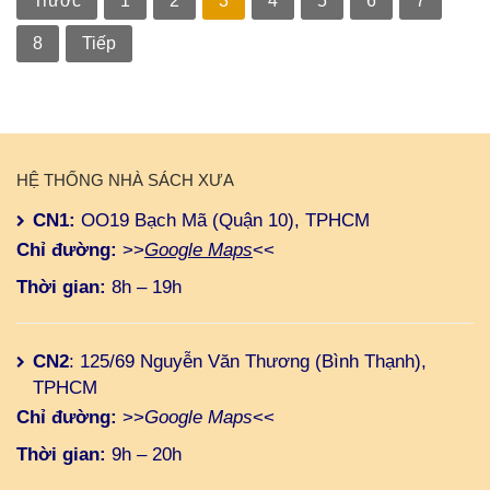
Trước
1
2
3
4
5
6
7
8
Tiếp
HỆ THỐNG NHÀ SÁCH XƯA
CN1:
OO19 Bạch Mã (Quận 10), TPHCM
Chỉ đường:
>>
Google Maps
<<
Thời gian:
8h – 19h
CN2
: 125/69 Nguyễn Văn Thương (Bình Thạnh),
TPHCM
Chỉ đường:
>>
Google Maps
<<
Thời gian:
9h – 20h