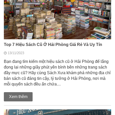
Top 7 Hiệu Sách Cũ Ở Hải Phòng Giá Rẻ Và Uy Tín
13/11/2023
Bạn đang tìm kiếm một hiệu sách cũ ở Hải Phòng để lắng
đọng lại những giây phút yên bình bên những trang sách
đầy mực cũ? Hãy cùng Sách Xưa khám phá những địa chỉ
bán sách cũ đáng tin cậy, lý tưởng ở Hải Phòng, nơi mà
mỗi quyển sách đều ẩn chứa…
Xem thêm