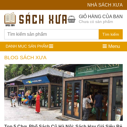
NHÀ SÁCH XƯA
Hệ
GIỎ HÀNG CỦA BẠN
Chưa có sản phẩm
Thống
Nhà
Tìm kiếm
Sách
Menu
DANH MỤC SẢN PHẨM
Cũ
BLOG SÁCH XƯA
Top 5 Chợ, Phố Sách Cũ Hà Nội: Sách Hay Giá Siêu Rẻ