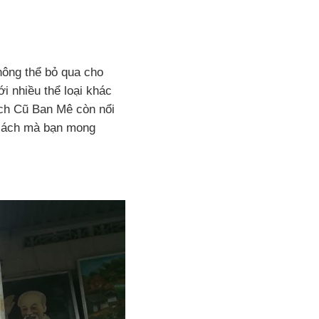
hông thể bỏ qua cho
 nhiều thể loại khác
ách Cũ Ban Mê còn nổi
n sách mà bạn mong