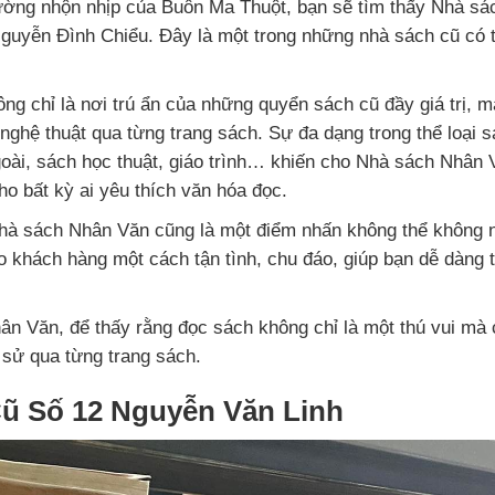
ờng nhộn nhịp của Buôn Ma Thuột, bạn sẽ tìm thấy Nhà sá
ố Nguyễn Đình Chiểu. Đây là một trong những nhà sách cũ có
g chỉ là nơi trú ẩn của những quyển sách cũ đầy giá trị, mà
nghệ thuật qua từng trang sách. Sự đa dạng trong thể loại s
ài, sách học thuật, giáo trình… khiến cho Nhà sách Nhân 
o bất kỳ ai yêu thích văn hóa đọc.
Nhà sách Nhân Văn cũng là một điểm nhấn không thể không n
ho khách hàng một cách tận tình, chu đáo, giúp bạn dễ dàng
 Văn, để thấy rằng đọc sách không chỉ là một thú vui mà c
 sử qua từng trang sách.
Cũ Số 12 Nguyễn Văn Linh