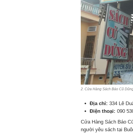
2. Cửa Hàng Sách Báo Cũ Dũn
Địa chỉ:
334 Lê Duẩ
Điện thoại:
090 53
Cửa Hàng Sách Báo Cũ 
người yêu sách tại Buô