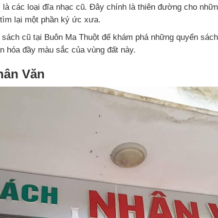
í là các loại đĩa nhạc cũ. Đây chính là thiên đường cho nhữ
tìm lại một phần ký ức xưa.
 sách cũ tại Buôn Ma Thuột để khám phá những quyển sách 
ăn hóa đầy màu sắc của vùng đất này.
hân Văn