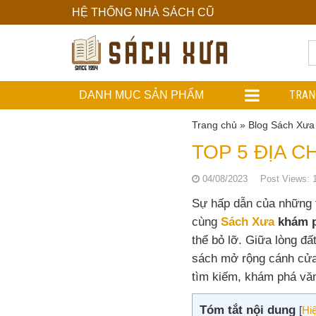
HỆ THỐNG NHÀ SÁCH CŨ
Hệ
Thống
Nhà
TRAN
DANH MỤC SẢN PHẨM
Sách
Trang chủ
»
Blog Sách Xưa
Cũ
TOP 5 ĐỊA C
04/08/2023
Post Views:
Sự hấp dẫn của những t
cùng
Sách Xưa
khám p
thể bỏ lỡ. Giữa lòng đ
sách mở rộng cánh cửa t
tìm kiếm, khám phá văn
Tóm tắt nội dung
[
Hi