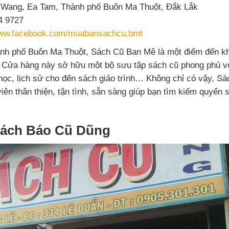
Wang, Ea Tam, Thành phố Buôn Ma Thuột, Đắk Lắk
4 9727
www.facebook.com/muabansachcu.bmt
hành phố Buôn Ma Thuột, Sách Cũ Ban Mê là một điểm đến k
Cửa hàng này sở hữu một bộ sưu tập sách cũ phong phú với
học, lịch sử cho đến sách giáo trình… Không chỉ có vậy, S
 viên thân thiện, tận tình, sẵn sàng giúp bạn tìm kiếm quyể
Sách Báo Cũ Dũng