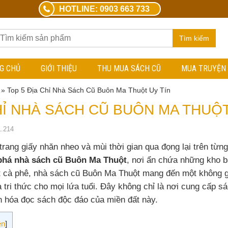
HOTLINE: 0903 663 733
Tìm kiếm
G CHỦ
GIỚI THIỆU
THU MUA SÁCH CŨ
MUA TRUYỆN
»
Top 5 Địa Chỉ Nhà Sách Cũ Buôn Ma Thuột Uy Tín
HỈ NHÀ SÁCH CŨ BUÔN MA THUỘT
1.214
rang giấy nhăn nheo và mùi thời gian qua đọng lại trên từ
há nhà sách cũ Buôn Ma Thuột
, nơi ẩn chứa những kho 
ất cà phê, nhà sách cũ Buôn Ma Thuột mang đến một không g
ri thức cho mọi lứa tuổi. Đây không chỉ là nơi cung cấp sá
 hóa đọc sách độc đáo của miền đất này.
ện
]