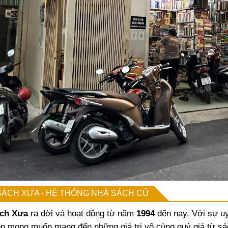
SÁCH XƯA - HỆ THỐNG NHÀ SÁCH CŨ
ch Xưa
ra đời và hoạt động từ năm
1994
đến nay. Với sự uy
n mong muốn mang đến những giá trị vô cùng quý giá từ sá