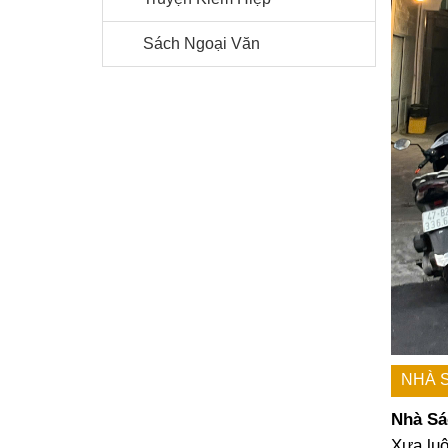
Sách Ngoại Văn
NHÀ 
Nhà Sá
Xưa luô