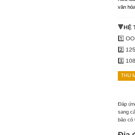
văn hóa
🔻HỆ
1️⃣ O
2️⃣ 1
3️⃣ 10
THU M
Đáp ứn
sang c
bảo có 
Địa 