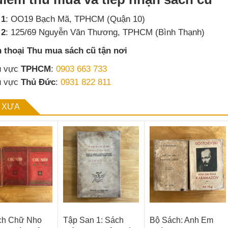
 1
: OO19 Bạch Mã, TPHCM (Quận 10)
 2
: 125/69 Nguyễn Văn Thương, TPHCM (Bình Thạnh)
n thoại Thu mua sách cũ tận nơi
u vực
TPHCM
:
0903 663 733
u vực
Thủ Đức
:
0931 822 811
 XƯA
ch Chữ Nho
Tập San 1: Sách
Bộ Sách: Anh Em