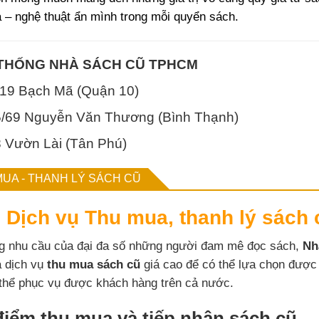
 – nghệ thuật ẩn mình trong mỗi quyển sách.
 THỐNG NHÀ SÁCH CŨ TPHCM
O19 Bạch Mã (Quận 10)
25/69 Nguyễn Văn Thương (Bình Thạnh)
8 Vườn Lài (Tân Phú)
UA - THANH LÝ SÁCH CŨ
Dịch vụ Thu mua, thanh lý sách 
g nhu cầu của đại đa số những người đam mê đọc sách,
Nh
ả dịch vụ
thu mua sách cũ
giá cao để có thể lựa chọn được
thể phục vụ được khách hàng trên cả nước.
điểm thu mua và tiếp nhận sách cũ