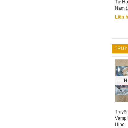
Tự Họ
Nam (
Liên 
TRUY
H
Truyện
Vampir
Hino