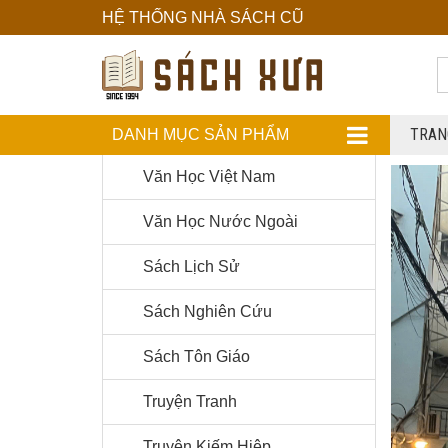
HỆ THỐNG NHÀ SÁCH CŨ
Hệ
Thống
TRAN
DANH MỤC SẢN PHẨM
DANH MỤC SẢN PHẨM
Nhà
Sách
Văn Học Việt Nam
Cũ
Văn Học Nước Ngoài
Sách Lịch Sử
Sách Nghiên Cứu
Sách Tôn Giáo
Truyện Tranh
Truyện Kiếm Hiệp