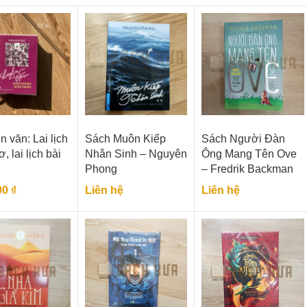
 văn: Lai lịch
Sách Muôn Kiếp
Sách Người Đàn
, lai lịch bài
Nhân Sinh – Nguyên
Ông Mang Tên Ove
Phong
– Fredrik Backman
00
₫
Liên hệ
Liên hệ