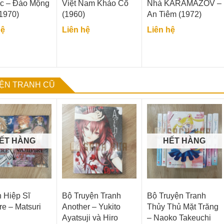
c – Đào Mộng
Việt Nam Khảo Cổ
Nhà KARAMAZOV –
1970)
(1960)
An Tiêm (1972)
hệ
Liên hệ
Liên hệ
ỆN TRANH CŨ
ẾT HÀNG
HẾT HÀNG
 Hiệp Sĩ
Bộ Truyện Tranh
Bộ Truyện Tranh
e – Matsuri
Another – Yukito
Thủy Thủ Mặt Trăng
Ayatsuji và Hiro
– Naoko Takeuchi