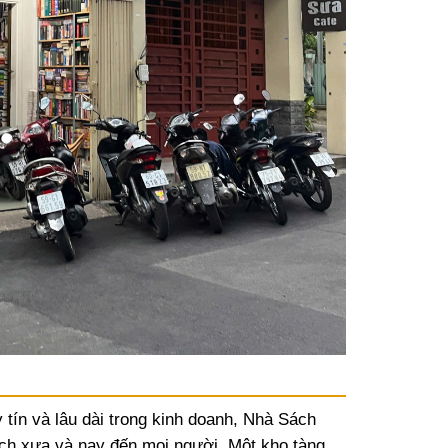
 tín và lâu dài trong kinh doanh, Nhà Sách
ch xưa và nay đến mọi người. Một kho tàng