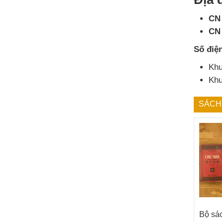
CN
CN
Số điệ
Kh
Kh
SÁCH
Bộ sá