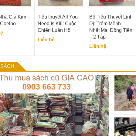
Nhà Giả Kim –
Tiểu thuyết All You
Bộ Tiểu Thuyết Linh
 Coelho
Need Is Kill: Cuộc
Dị: Trộm Mệnh –
Chiến Luân Hồi
Nhất Mai Đồng Tiền
hệ
– 2 Tập
Liên hệ
Liên hệ
 SÁCH