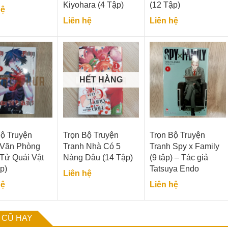
Kiyohara (4 Tập)
(12 Tập)
hệ
Liên hệ
Liên hệ
HẾT HÀNG
Bộ Truyện
Trọn Bộ Truyện
Trọn Bộ Truyện
 Văn Phòng
Tranh Nhà Có 5
Tranh Spy x Family
Tử Quái Vật
Nàng Dâu (14 Tập)
(9 tập) – Tác giả
p)
Tatsuya Endo
Liên hệ
hệ
Liên hệ
 CŨ HAY