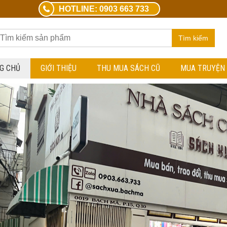
HOTLINE: 0903 663 733
Tìm kiếm
G CHỦ
GIỚI THIỆU
THU MUA SÁCH CŨ
MUA TRUYỆN