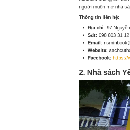
người muốn mở nhà sác
Thông tin liên hệ:
Địa chỉ:
97 Nguyễn 
Sđt:
098 803 31 12
Email:
nsminbook@
Website
: sachcut
Facebook:
https:/
2. Nhà sách Y