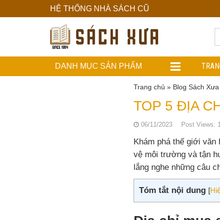
HỆ THỐNG NHÀ SÁCH CŨ
Hệ
Thống
Nhà
TRAN
DANH MỤC SẢN PHẨM
Sách
Trang chủ
»
Blog Sách Xưa
Cũ
TOP 5 ĐỊA C
06/11/2023
Post Views:
Khám phá thế giới văn 
vệ môi trường và tận h
lắng nghe những câu ch
Tóm tắt nội dung
[
Hi