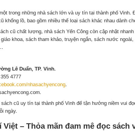
ột trong những nhà sách lớn và uy tín tại thành phố Vinh. 
cũ khổng lồ, bao gồm nhiều thể loại sách khác nhau dành ch
ách cũ chất lượng, nhà sách Yến Công còn cập nhật nhanh
 giáo khoa, sách tham khảo, truyện ngắn, sách nước ngoài, 
ý…
ường Lê Duẩn, TP. Vinh.
355 4777
cebook.com/nhasachyencong
.
achyencong.com.
sách cũ uy tín tại thành phố Vinh để tận hưởng niềm vui đ
ỗi ngày.
í Việt – Thỏa mãn đam mê đọc sách v