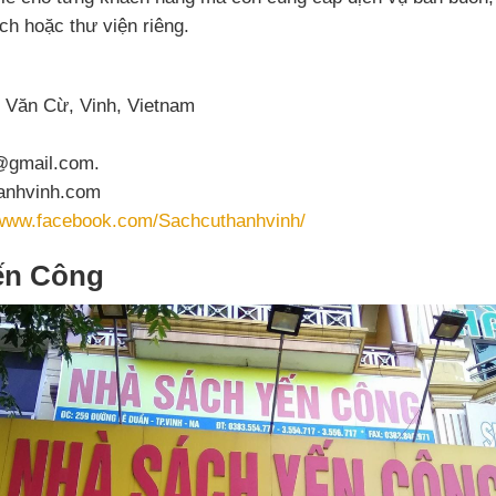
h hoặc thư viện riêng.
Văn Cừ, Vinh, Vietnam
gmail.com.
hanhvinh.com
/www.facebook.com/Sachcuthanhvinh/
ến Công