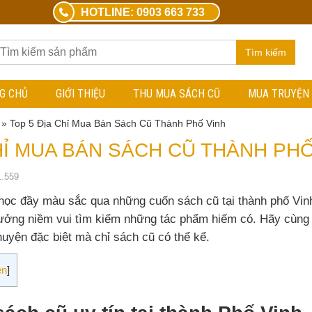
HOTLINE: 0903 663 733
Tìm kiếm
G CHỦ
GIỚI THIỆU
THU MUA SÁCH CŨ
MUA TRUYỆN
»
Top 5 Địa Chỉ Mua Bán Sách Cũ Thành Phố Vinh
HỈ MUA BÁN SÁCH CŨ THÀNH PHỐ
1.559
học đầy màu sắc qua những cuốn sách cũ tại thành phố Vinh.
ưởng niềm vui tìm kiếm những tác phẩm hiếm có. Hãy cùng 
uyện đặc biệt mà chỉ sách cũ có thể kể.
ện
]