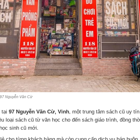
ũ 97 Nguyễn Văn Cừ
tại
97 Nguyễn Văn Cừ, Vinh
, một trung tâm sách cũ uy tín 
ều loại sách cũ từ văn học cho đến sách giáo trình, đồng th
 học sinh cũ mới.
 lẻ cho từng khách hàng mà còn cung cấp dịch vụ bán buôn