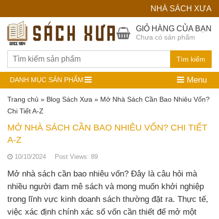
NHÀ SÁCH XƯA
Hệ
GIỎ HÀNG CỦA BẠN
Chưa có sản phẩm
Thống
Nhà
Tìm kiếm
Sách
Menu
DANH MỤC SẢN PHẨM
Cũ
Trang chủ
»
Blog Sách Xưa
»
Mở Nhà Sách Cần Bao Nhiêu Vốn?
Chi Tiết A-Z
MỞ NHÀ SÁCH CẦN BAO NHIÊU VỐN? CHI TIẾT
A-Z
10/10/2024
Post Views:
89
Mở nhà sách cần bao nhiêu vốn? Đây là câu hỏi mà
nhiều người đam mê sách và mong muốn khởi nghiệp
trong lĩnh vực kinh doanh sách thường đặt ra. Thực tế,
việc xác định chính xác số vốn cần thiết để mở một