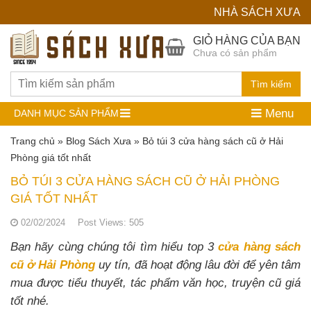
NHÀ SÁCH XƯA
Hệ
GIỎ HÀNG CỦA BẠN
Chưa có sản phẩm
Thống
Nhà
Tìm kiếm
Sách
Menu
DANH MỤC SẢN PHẨM
Cũ
Trang chủ
»
Blog Sách Xưa
»
Bỏ túi 3 cửa hàng sách cũ ở Hải
Phòng giá tốt nhất
BỎ TÚI 3 CỬA HÀNG SÁCH CŨ Ở HẢI PHÒNG
GIÁ TỐT NHẤT
02/02/2024
Post Views:
505
Bạn hãy cùng chúng tôi tìm hiểu top 3
cửa hàng sách
cũ ở Hải Phòng
uy tín, đã hoạt động lâu đời để yên tâm
mua được tiểu thuyết, tác phẩm văn học, truyện cũ giá
tốt nhé.