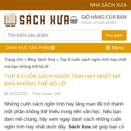
NHÀ SÁCH XƯA
Hệ
GIỎ HÀNG CỦA BẠN
Chưa có sản phẩm
Thống
Nhà
Tìm kiếm
Sách
Menu
DANH MỤC SẢN PHẨM
Cũ
Trang chủ
»
Blog Sách Xưa
»
Top 8 cuốn sách ngôn tình hay nhất
mà bạn không thể bỏ lỡ
TOP 8 CUỐN SÁCH NGÔN TÌNH HAY NHẤT MÀ
BẠN KHÔNG THỂ BỎ LỠ
14/12/2023
Post Views:
184
Những cuốn sách ngôn tình hay lãng mạn đã trở thành
một phần không thể thiếu trong nền văn học. Nếu bạn
đam mê chúng, hãy xem ngay danh sách những cuốn
ngôn tình hay nhất dưới đây.
Sách Xưa
sẽ giúp bạn có