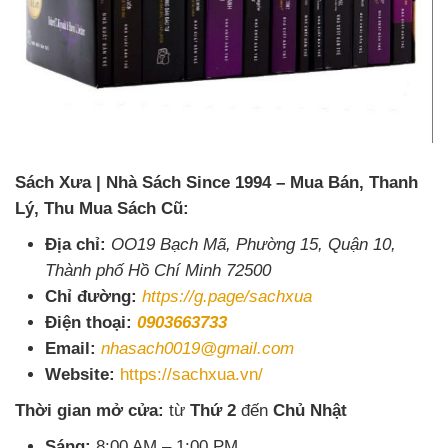
Sách Xưa | Nhà Sách Since 1994 – Mua Bán, Thanh
Lý, Thu Mua Sách Cũ:
Địa chỉ:
OO19 Bạch Mã, Phường 15, Quận 10,
Thành phố Hồ Chí Minh 72500
Chỉ đường:
https://g.page/sachxua
Điện thoại:
0903663733
Email:
nhasach0019@gmail.com
Website:
https://sachxua.vn/
Thời gian mở cửa:
từ
Thứ 2
đến
Chủ Nhật
Sáng:
8:00 AM – 1:00 PM