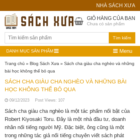
NHÀ SÁCH XƯA
Hệ
GIỎ HÀNG CỦA BẠN
Chưa có sản phẩm
Thống
Nhà
Tìm kiếm
Sách
Menu
DANH MỤC SẢN PHẨM
Cũ
Trang chủ
»
Blog Sách Xưa
»
Sách cha giàu cha nghèo và những
bài học không thể bỏ qua
SÁCH CHA GIÀU CHA NGHÈO VÀ NHỮNG BÀI
HỌC KHÔNG THỂ BỎ QUA
09/12/2023
Post Views:
107
Sách cha giàu cha nghèo là một tác phẩm nổi bật của
Robert Kiyosaki Toru. Đây là một nhà đầu tư, doanh
nhân nổi tiếng người Mỹ. Đặc biệt, ông cũng là một
trong những tác giả nổi tiếng chuyên viết sách phát