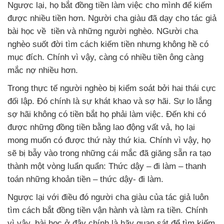
Ngược lại, họ bắt đồng tiền làm việc cho mình để kiếm
được nhiều tiền hơn. Người cha giàu đã dạy cho tác giả
bài học về tiền và những người nghèo. NGười cha
nghèo suốt đời tìm cách kiếm tiền nhưng không hề có
mục đích. Chính vì vậy, càng có nhiều tiền ông càng
mắc nợ nhiều hơn.
Trong thực tế người nghèo bị kiểm soát bởi hai thái cực
đối lập. Đó chính là sự khát khao và sợ hãi. Sự lo lắng
sợ hãi không có tiền bắt họ phải làm việc. Đến khi có
được những đồng tiền bằng lao động vất vả, họ lại
mong muốn có được thứ này thứ kia. Chính vì vậy, họ
sẽ bị bẫy vào trong những cái mắc đã giăng sẵn ra tạo
thành một vòng luẩn quẩn: Thức dậy – đi làm – thanh
toán những khoản tiền – thức dậy- đi làm.
Ngược lại với điều đó người cha giàu của tác giả luôn
tìm cách bắt đồng tiền vận hành và làm ra tiền. Chính
vì vậy, bài học ở đây chính là hãy quan sát để tìm kiếm