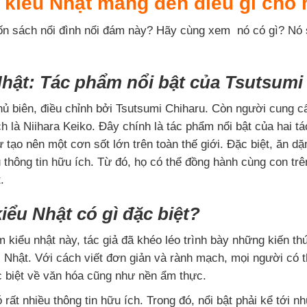
kiểu Nhật mang đến điều gì cho
ốn sách nổi đình nổi đám này? Hãy cùng xem nó có gì? Nó
hật: Tác phẩm nổi bật của Tsutsumi
 biên, điều chỉnh bởi Tsutsumi Chiharu. Còn người cung c
h là Niihara Keiko. Đây chính là tác phẩm nổi bật của hai tá
 tạo nên một cơn sốt lớn trên toàn thế giới. Đặc biệt, ăn 
 thông tin hữu ích. Từ đó, họ có thể đồng hành cùng con tr
.
iểu Nhật có gì đặc biệt?
 kiểu nhật này, tác giả đã khéo léo trình bày những kiến t
Nhật. Với cách viết đơn giản và rành mạch, mọi người có t
 biệt về văn hóa cũng như nền ẩm thực.
rất nhiều thông tin hữu ích. Trong đó, nổi bật phải kể tới 