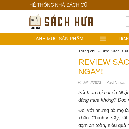
HỆ THỐNG NHÀ SÁCH CŨ
Hệ
Thống
Nhà
TRAN
DANH MỤC SẢN PHẨM
Sách
Trang chủ
»
Blog Sách Xưa
Cũ
REVIEW SÁC
NGAY!
09/12/2023
Post Views:
Sách ăn dặm kiểu Nhật 
đáng mua không? Đọc n
Đối với những bà mẹ lầ
khăn. Chính vì vậy, rấ
dặm an toàn, hiệu quả