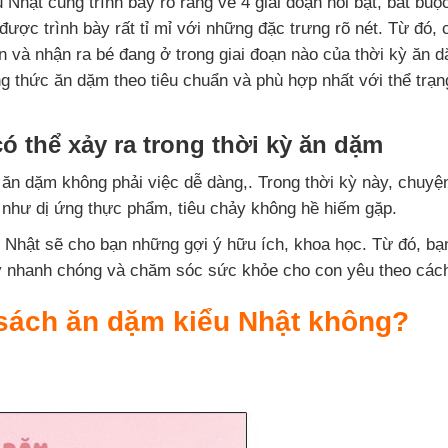
Nhật cũng trình bày rõ ràng về 4 giai đoạn nổi bật, bắt buộc
được trình bày rất tỉ mỉ với những đặc trưng rõ nét. Từ đó, 
n và nhận ra bé đang ở trong giai đoạn nào của thời kỳ ăn d
ng thức ăn dặm theo tiêu chuẩn và phù hợp nhất với thể trạn
ó thể xảy ra trong thời kỳ ăn dặm
 ăn dặm không phải việc dễ dàng,. Trong thời kỳ này, chuyệ
như dị ứng thực phẩm, tiêu chảy không hề hiếm gặp.
Nhật sẽ cho bạn những gợi ý hữu ích, khoa học. Từ đó, bạn
y nhanh chóng và chăm sóc sức khỏe cho con yêu theo cách 
sách ăn dặm kiểu Nhật không?