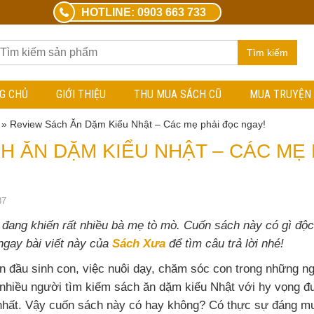
HOTLINE: 0903 663 733
Tìm kiếm
G CHỦ
GIỚI THIỆU
THU MUA SÁCH CŨ
MUA TRUYỆN
»
Review Sách Ăn Dặm Kiểu Nhật – Các mẹ phải đọc ngay!
H ĂN DẶM KIỂU NHẬT – CÁC MẸ
87
đang khiến rất nhiều bà mẹ tò mò. Cuốn sách này có gì độ
gay bài viết này của
Sách Xưa
để tìm câu trả lời nhé!
n đầu sinh con, việc nuôi dạy, chăm sóc con trong những ng
t nhiều người tìm kiếm sách ăn dặm kiểu Nhật với hy vọng đ
 nhất. Vậy cuốn sách này có hay không? Có thực sự đáng 