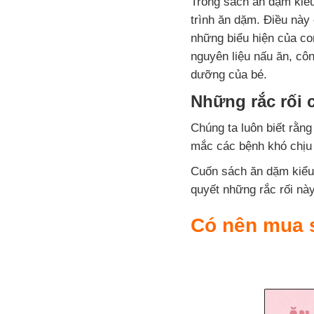
Trong sách ăn dặm kiểu 
trình ăn dặm. Điều này 
những biểu hiện của co
nguyên liệu nấu ăn, cô
dưỡng của bé.
Những rắc rối c
Chúng ta luôn biết rằng
mắc các bệnh khó chịu 
Cuốn sách ăn dặm kiểu 
quyết những rắc rối nà
Có nên mua 