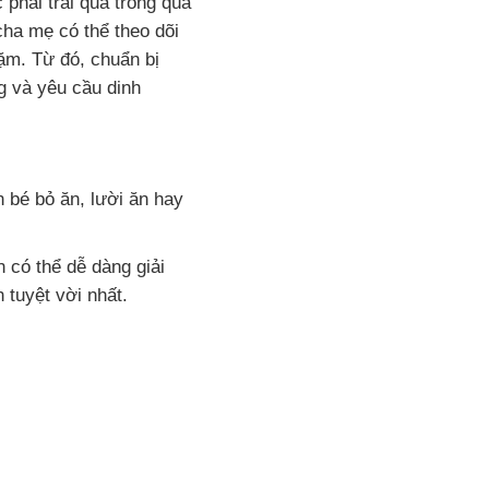
 phải trải qua trong qúa
cha mẹ có thể theo dõi
ặm. Từ đó, chuẩn bị
g và yêu cầu dinh
n bé bỏ ăn, lười ăn hay
 có thể dễ dàng giải
tuyệt vời nhất.