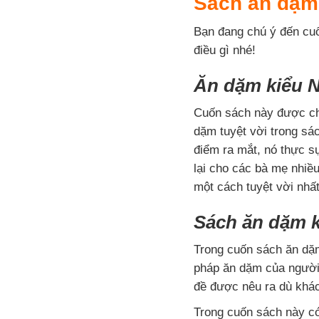
Sách ăn dặm 
Bạn đang chú ý đến cu
điều gì nhé!
Ăn dặm kiểu N
Cuốn sách này được chủ
dặm tuyệt vời trong sác
điểm ra mắt, nó thực sự
lại cho các bà mẹ nhiều
một cách tuyệt vời nhất
Sách ăn dặm k
Trong cuốn sách ăn dặm
pháp ăn dặm của người 
đề được nêu ra dù khác
Trong cuốn sách này có 