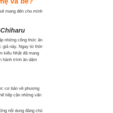
 mẹ và bé?
 sẽ mang đến cho mình
 Chiharu
ấp những công thức ăn
c giả này. Ngay từ thời
dặm kiểu Nhật đã mang
ên hành trình ăn dặm
hức cơ bản về phương
hể tiếp cận những vấn
những nội dung đáng chú