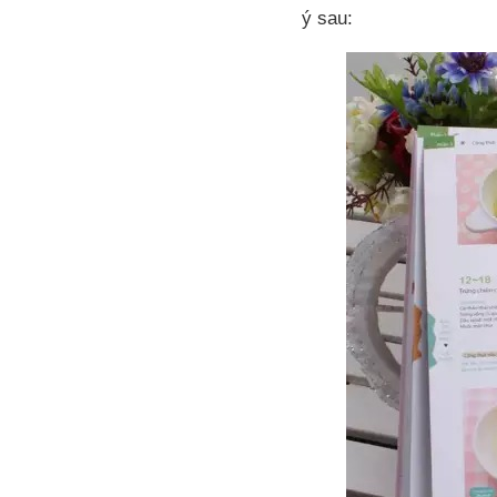
ý sau: