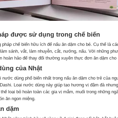
áp được sử dụng trong chế biến
 pháp chế biến hữu ích để nấu ăn dặm cho bé. Cụ thể là c
c, làm sánh, vắt, làm nhuyễn, cắt, nướng, nấu. Với những p
n hoàn hảo để thay đổi thường xuyên thực đơn ăn dặm cho
dùng của Nhật
oại nước dùng phổ biến nhất trong nấu ăn dặm cho trẻ của ng
à Dashi. Loại nước dùng này giúp tạo hương vị đậm đà nhưng
thể loại bỏ hoàn toàn các gia vị mắm, muối trong những n
ón ăn ngon miệng.
ăn dặm