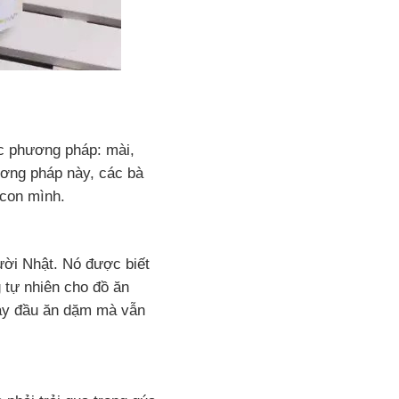
ác phương pháp: mài,
hương pháp này, các bà
 con mình.
ười Nhật. Nó được biết
 tự nhiên cho đồ ăn
gày đầu ăn dặm mà vẫn