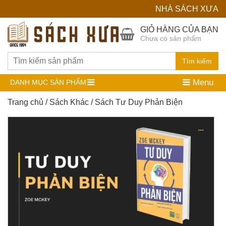
NHÀ SÁCH XƯA
Hệ
GIỎ HÀNG CỦA BẠN
Chưa có sản phẩm
Thống
Nhà
Tìm kiếm
Sách
Menu
DANH MỤC SẢN PHẨM
Cũ
Trang chủ
/
Sách Khác
/ Sách Tư Duy Phản Biện