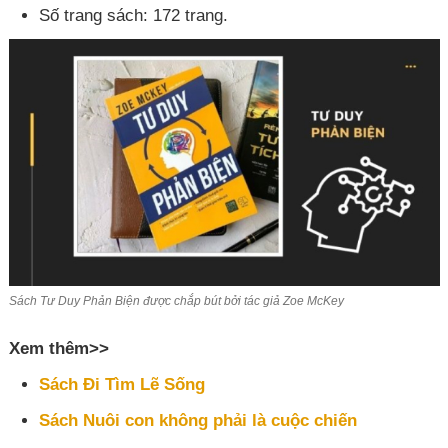
Số trang sách: 172 trang.
Sách Tư Duy Phản Biện được chắp bút bởi tác giả Zoe McKey
Xem thêm>>
Sách Đi Tìm Lẽ Sống
Sách Nuôi con không phải là cuộc chiến