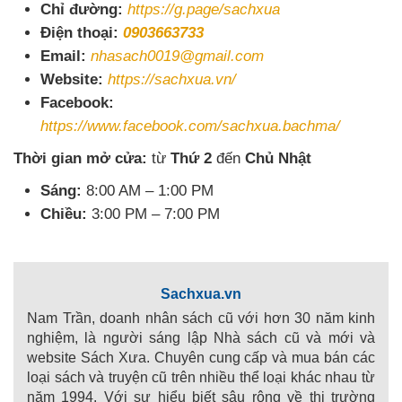
Chỉ đường:
https://g.page/sachxua
Điện thoại:
0903663733
Email:
nhasach0019@gmail.com
Website:
https://sachxua.vn/
Facebook:
https://www.facebook.com/sachxua.bachma/
Thời gian mở cửa:
từ
Thứ 2
đến
Chủ Nhật
Sáng:
8:00 AM – 1:00 PM
Chiều:
3:00 PM – 7:00 PM
Sachxua.vn
Nam Trần, doanh nhân sách cũ với hơn 30 năm kinh
nghiệm, là người sáng lập Nhà sách cũ và mới và
website Sách Xưa. Chuyên cung cấp và mua bán các
loại sách và truyện cũ trên nhiều thể loại khác nhau từ
năm 1994. Với sự hiểu biết sâu rộng về thị trường