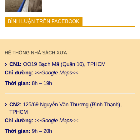
BÌNH LUẬN TRÊN FACEBOOK
HỆ THỐNG NHÀ SÁCH XƯA
CN1:
OO19 Bạch Mã (Quận 10), TPHCM
Chỉ đường:
>>
Google Maps
<<
Thời gian:
8h – 19h
CN2
: 125/69 Nguyễn Văn Thương (Bình Thạnh),
TPHCM
Chỉ đường:
>>
Google Maps
<<
Thời gian:
9h – 20h