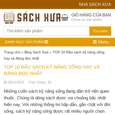
NHÀ SÁCH XƯA
Hệ
GIỎ HÀNG CỦA BẠN
Chưa có sản phẩm
Thống
Nhà
Tìm kiếm
Sách
Menu
DANH MỤC SẢN PHẨM
Cũ
Trang chủ
»
Blog Sách Xưa
»
TOP 10 Đầu sách kỹ năng sống
hay và đáng đọc nhất
TOP 10 ĐẦU SÁCH KỸ NĂNG SỐNG HAY VÀ
ĐÁNG ĐỌC NHẤT
29/11/2023
Post Views:
65
Những cuốn sách kỹ năng sống đang dần trở nên quen
thuộc. Chúng là dòng sách được ưa chuộng bậc nhất
hiện nay. Với những thông tin hấp dẫn, gắn chặt với đời
sống, sách kỹ năng sống được rất nhiều người chọn