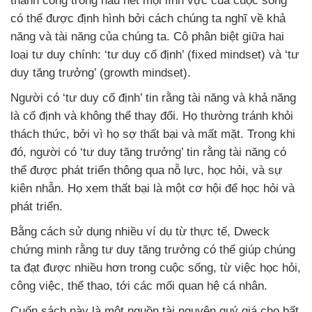
thành công trong hầu hết mọi lĩnh vực của cuộc sống
có thể được định hình bởi cách chúng ta nghĩ về khả
năng và tài năng của chúng ta. Cô phân biệt giữa hai
loại tư duy chính: ‘tư duy cố định’ (fixed mindset) và ‘tư
duy tăng trưởng’ (growth mindset).
Người có ‘tư duy cố định’ tin rằng tài năng và khả năng
là cố định và không thể thay đổi. Họ thường tránh khỏi
thách thức, bởi vì họ sợ thất bại và mất mặt. Trong khi
đó, người có ‘tư duy tăng trưởng’ tin rằng tài năng có
thể được phát triển thông qua nỗ lực, học hỏi, và sự
kiên nhẫn. Họ xem thất bại là một cơ hội để học hỏi và
phát triển.
Bằng cách sử dụng nhiều ví dụ từ thực tế, Dweck
chứng minh rằng tư duy tăng trưởng có thể giúp chúng
ta đạt được nhiều hơn trong cuộc sống, từ việc học hỏi,
công việc, thể thao, tới các mối quan hệ cá nhân.
Cuốn sách này là một nguồn tài nguyên quý giá cho bất