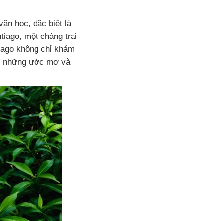
ăn học, đặc biệt là
tiago, một chàng trai
iago không chỉ khám
 về những ước mơ và