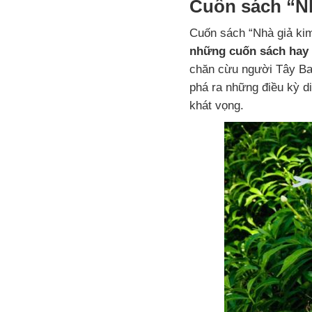
Cuốn sách “Nh
Cuốn sách “Nhà giả kim”
những cuốn sách hay c
chăn cừu người Tây Ba
phá ra những điều kỳ d
khát vọng.