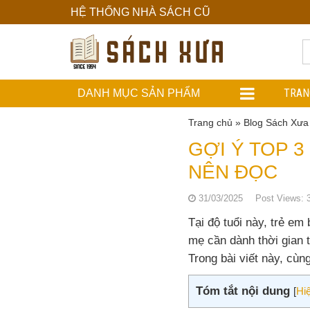
HỆ THỐNG NHÀ SÁCH CŨ
Hệ
Thống
Nhà
TRAN
DANH MỤC SẢN PHẨM
Sách
Trang chủ
»
Blog Sách Xưa
Cũ
GỢI Ý TOP 
NÊN ĐỌC
31/03/2025
Post Views:
Tại độ tuổi này, trẻ em
mẹ cần dành thời gian
Trong bài viết này, cù
Tóm tắt nội dung
[
Hi