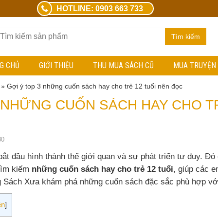
HOTLINE: 0903 663 733
Tìm kiếm
G CHỦ
GIỚI THIỆU
THU MUA SÁCH CŨ
MUA TRUYỆN
»
Gợi ý top 3 những cuốn sách hay cho trẻ 12 tuổi nên đọc
3 NHỮNG CUỐN SÁCH HAY CHO TR
30
 bắt đầu hình thành thế giới quan và sự phát triển tư duy. Đó
 tìm kiếm
những cuốn sách hay cho trẻ 12 tuổi
, giúp các 
ng Sách Xưa khám phá những cuốn sách đặc sắc phù hợp với
ện
]