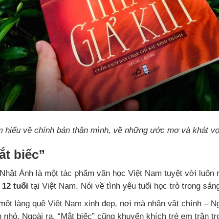
m hiểu về chính bản thân mình, về những ước mơ và khát v
t biếc”
Nhật Ánh là một tác phẩm văn học Việt Nam tuyệt vời luôn
 12 tuổi
tại Việt Nam. Nói về tình yêu tuổi học trò trong sán
 một làng quê Việt Nam xinh đẹp, nơi mà nhân vật chính – N
n nhỏ. Ngoài ra, “Mắt biếc” cũng khuyến khích trẻ em trân tr