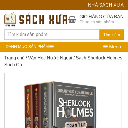
NHÀ SÁCH XƯA
Hệ
GIỎ HÀNG CỦA BẠN
Chưa có sản phẩm
Thống
Nhà
Tìm kiếm
Sách
Menu
DANH MỤC SẢN PHẨM
Cũ
Trang chủ
/
Văn Học Nước Ngoài
/ Sách Sherlock Holmes
Sách Cũ