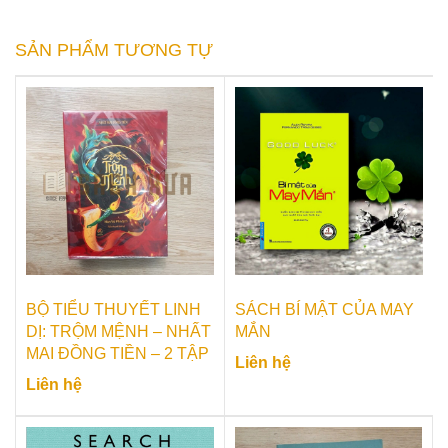
SẢN PHẨM TƯƠNG TỰ
BỘ TIỂU THUYẾT LINH
SÁCH BÍ MẬT CỦA MAY
DỊ: TRỘM MỆNH – NHẤT
MẮN
MAI ĐỒNG TIỀN – 2 TẬP
Liên hệ
Liên hệ